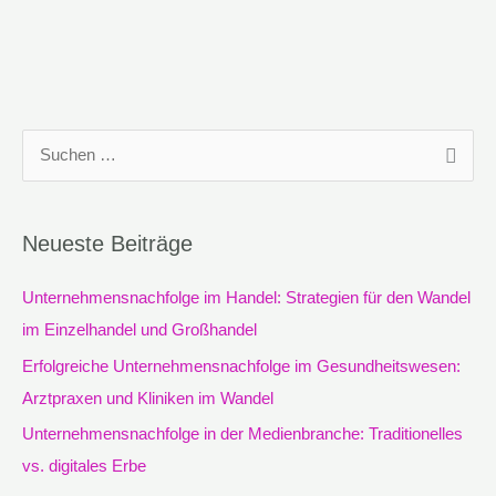
S
u
c
Neueste Beiträge
h
e
Unternehmensnachfolge im Handel: Strategien für den Wandel
n
im Einzelhandel und Großhandel
n
Erfolgreiche Unternehmensnachfolge im Gesundheitswesen:
a
Arztpraxen und Kliniken im Wandel
c
Unternehmensnachfolge in der Medienbranche: Traditionelles
h
vs. digitales Erbe
: