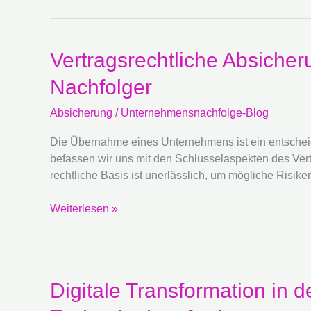
Vertragsrechtliche
Vertragsrechtliche Absiche
Absicherung
Nachfolger
bei
der
Absicherung
/
Unternehmensnachfolge-Blog
Unternehmensnachfolge:
Schlüsselaspekte
Die Übernahme eines Unternehmens ist ein entscheiden
für
befassen wir uns mit den Schlüsselaspekten des Vert
Nachfolger
rechtliche Basis ist unerlässlich, um mögliche Risi
Weiterlesen »
Digitale
Digitale Transformation in
Transformation