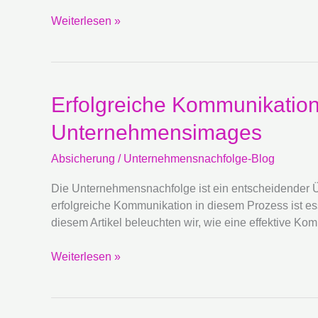
für
Weiterlesen »
Start-
up-
Nachfolger
Erfolgreiche
Erfolgreiche Kommunikatio
Kommunikation
Unternehmensimages
in
der
Absicherung
/
Unternehmensnachfolge-Blog
Unternehmensnachfolge:
Absicherung
Die Unternehmensnachfolge ist ein entscheidender Üb
des
erfolgreiche Kommunikation in diesem Prozess ist es
Unternehmensimages
diesem Artikel beleuchten wir, wie eine effektive
Weiterlesen »