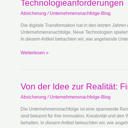
Technologieanforderungen
in
der
Absicherung
/
Unternehmensnachfolge-Blog
Unternehmensnachfolge:
Absicherung
Die digitale Transformation hat in den letzten Jahre
der
Unternehmensnachfolge. Neue Technologien spielen 
Technologieanforderungen
In diesem Artikel betrachten wir, wie angehende Unt
Weiterlesen »
Von
Von der Idee zur Realität: F
der
Absicherung
/
Unternehmensnachfolge-Blog
Idee
zur
Die Unternehmensnachfolge ist eine spannende Reise v
Realität:
sind bekannt für ihre Innovation, Kreativität und den 
Finanzielle
behalten. In diesem Artikel beleuchten wir, wie ange
Absicherung