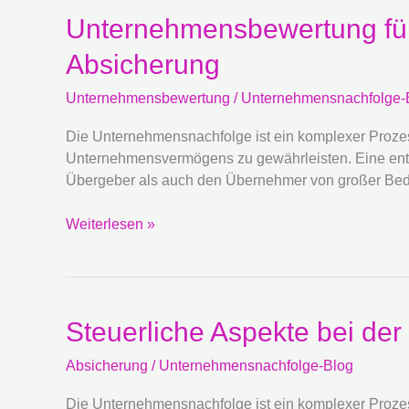
Unternehmensbewertung
Unternehmensbewertung für 
für
Absicherung
eine
sichere
Unternehmensbewertung
/
Unternehmensnachfolge-
Nachfolge:
Richtige
Die Unternehmensnachfolge ist ein komplexer Prozes
Preisfindung
Unternehmensvermögens zu gewährleisten. Eine ents
und
Übergeber als auch den Übernehmer von großer Bedeu
Absicherung
Weiterlesen »
Steuerliche
Steuerliche Aspekte bei d
Aspekte
Absicherung
/
Unternehmensnachfolge-Blog
bei
der
Die Unternehmensnachfolge ist ein komplexer Prozess