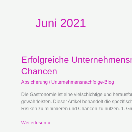
Juni 2021
Erfolgreiche
Erfolgreiche Unternehmensn
Unternehmensnachfolge
Chancen
in
der
Absicherung
/
Unternehmensnachfolge-Blog
Gastronomie:
Absicherung
Die Gastronomie ist eine vielschichtige und herausfo
von
gewährleisten. Dieser Artikel behandelt die spezifi
Risiken
Risiken zu minimieren und Chancen zu nutzen. 1. G
und
Chancen
Weiterlesen »