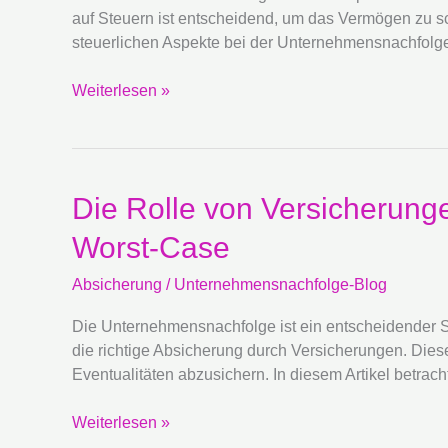
Unternehmensnachfolge:
auf Steuern ist entscheidend, um das Vermögen zu s
Absicherung
steuerlichen Aspekte bei der Unternehmensnachfolge
des
Vermögens
Weiterlesen »
Die
Die Rolle von Versicherung
Rolle
Worst-Case
von
Versicherungen
Absicherung
/
Unternehmensnachfolge-Blog
bei
der
Die Unternehmensnachfolge ist ein entscheidender Sch
Unternehmensnachfolge:
die richtige Absicherung durch Versicherungen. Die
Absicherung
Eventualitäten abzusichern. In diesem Artikel betrac
für
den
Weiterlesen »
Worst-