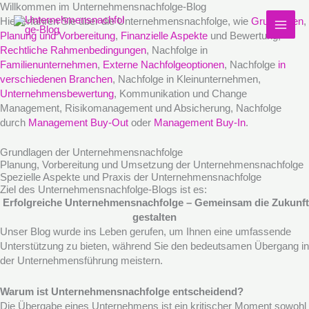
Zum
Willkommen im Unternehmensnachfolge-Blog
Inhalt
Hier erfahren Sie über die Unternehmensnachfolge, wie
Grundlagen
,
springen
Planung und Vorbereitung
,
Finanzielle Aspekte
und Bewertung,
Rechtliche Rahmenbedingungen
, Nachfolge in
Familienunternehmen
,
Externe Nachfolgeoptionen
, Nachfolge
in
verschiedenen Branchen
, Nachfolge in Kleinunternehmen,
Unternehmensbewertung
, Kommunikation und Change
Management, Risikomanagement und Absicherung, Nachfolge
durch
Management Buy-Out
oder
Management Buy-In
.
Grundlagen der Unternehmensnachfolge
Planung, Vorbereitung und Umsetzung der Unternehmensnachfolge
Spezielle Aspekte und Praxis der Unternehmensnachfolge
Ziel des Unternehmensnachfolge-Blogs ist es:
Erfolgreiche Unternehmensnachfolge – Gemeinsam die Zukunft
gestalten
Unser Blog wurde ins Leben gerufen, um Ihnen eine umfassende
Unterstützung zu bieten, während Sie den bedeutsamen Übergang in
der Unternehmensführung meistern.
Warum ist Unternehmensnachfolge entscheidend?
Die Übergabe eines Unternehmens ist ein kritischer Moment sowohl