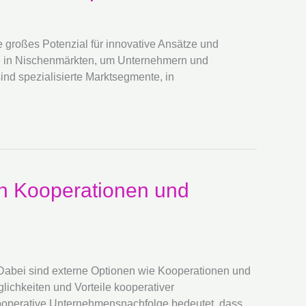
e großes Potenzial für innovative Ansätze und
olge in Nischenmärkten, um Unternehmern und
nd spezialisierte Marktsegmente, in
h Kooperationen und
 Dabei sind externe Optionen wie Kooperationen und
lichkeiten und Vorteile kooperativer
operative Unternehmensnachfolge bedeutet, dass