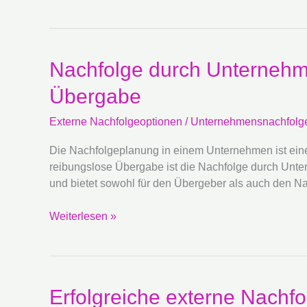
externe
Nachfolgeoptionen
dienen
können
Nachfolge
Nachfolge durch Unternehme
durch
Übergabe
Unternehmensbeteiligung:
Externe
Externe Nachfolgeoptionen
/
Unternehmensnachfolg
Optionen
für
Die Nachfolgeplanung in einem Unternehmen ist eine 
eine
reibungslose Übergabe ist die Nachfolge durch Unte
schrittweise
und bietet sowohl für den Übergeber als auch den Nac
Übergabe
Weiterlesen »
Erfolgreiche
Erfolgreiche externe Nachfo