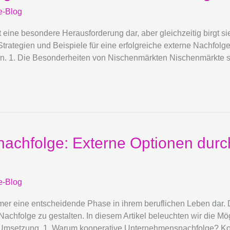
e-Blog
eine besondere Herausforderung dar, aber gleichzeitig birgt si
r Strategien und Beispiele für eine erfolgreiche externe Nachf
ten. 1. Die Besonderheiten von Nischenmärkten Nischenmärkte si
achfolge: Externe Optionen durc
e-Blog
hmer eine entscheidende Phase in ihrem beruflichen Leben dar.
chfolge zu gestalten. In diesem Artikel beleuchten wir die Mög
 Umsetzung. 1. Warum kooperative Unternehmensnachfolge? Ko