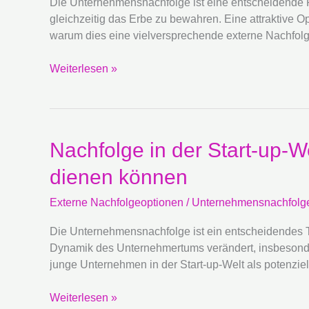
Die Unternehmensnachfolge ist eine entscheidende P
attraktive
gleichzeitig das Erbe zu bewahren. Eine attraktive O
externe
warum dies eine vielversprechende externe Nachfolge
Nachfolgeoption
für
Weiterlesen »
Investoren
Nachfolge
Nachfolge in der Start-up-
in
dienen können
der
Start-
Externe Nachfolgeoptionen
/
Unternehmensnachfolg
up-
Welt:
Die Unternehmensnachfolge ist ein entscheidendes The
Wie
Dynamik des Unternehmertums verändert, insbesondere
junge
junge Unternehmen in der Start-up-Welt als potenzi
Unternehmen
als
Weiterlesen »