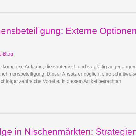
nsbeteiligung: Externe Optionen f
e-Blog
komplexe Aufgabe, die strategisch und sorgfältig angegangen w
rnehmensbeteiligung. Dieser Ansatz ermöglicht eine schrittw
hfolger zahlreiche Vorteile. In diesem Artikel betrachten
lge in Nischenmärkten: Strategie