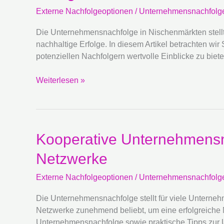
externe
Externe Nachfolgeoptionen
/
Unternehmensnachfolg
Nachfolge
in
Die Unternehmensnachfolge in Nischenmärkten stellt 
Nischenmärkten:
nachhaltige Erfolge. In diesem Artikel betrachten wi
Strategien
potenziellen Nachfolgern wertvolle Einblicke zu bie
und
Beispiele
Weiterlesen »
Kooperative
Kooperative Unternehmensn
Unternehmensnachfolge:
Netzwerke
Externe
Optionen
Externe Nachfolgeoptionen
/
Unternehmensnachfolg
durch
Kooperationen
Die Unternehmensnachfolge stellt für viele Unterne
und
Netzwerke zunehmend beliebt, um eine erfolgreiche Na
Netzwerke
Unternehmensnachfolge sowie praktische Tipps zur