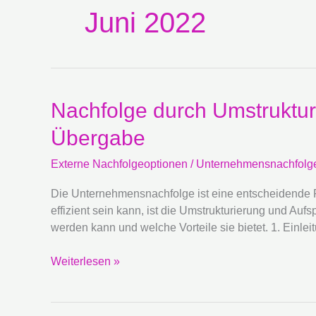
Juni 2022
Nachfolge
Nachfolge durch Umstrukturi
durch
Übergabe
Umstrukturierung
und
Externe Nachfolgeoptionen
/
Unternehmensnachfolg
Aufspaltung:
Externe
Die Unternehmensnachfolge ist eine entscheidende P
Optionen
effizient sein kann, ist die Umstrukturierung und Au
für
werden kann und welche Vorteile sie bietet. 1. Einlei
eine
effiziente
Weiterlesen »
Übergabe