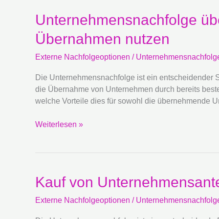
Unternehmensnachfolge
Unternehmensnachfolge übe
über
Übernahmen nutzen
Unternehmensgruppen:
Synergien
Externe Nachfolgeoptionen
/
Unternehmensnachfolg
durch
externe
Die Unternehmensnachfolge ist ein entscheidender Sch
Übernahmen
die Übernahme von Unternehmen durch bereits besteh
nutzen
welche Vorteile dies für sowohl die übernehmend
Weiterlesen »
Kauf
Kauf von Unternehmensanteil
von
Externe Nachfolgeoptionen
/
Unternehmensnachfolg
Unternehmensanteilen:
Eine