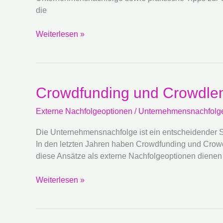
die
Weiterlesen »
Crowdfunding
Crowdfunding und Crowdlen
und
Externe Nachfolgeoptionen
/
Unternehmensnachfolg
Crowdlending:
Neue
Die Unternehmensnachfolge ist ein entscheidender Sch
Ansätze
In den letzten Jahren haben Crowdfunding und Crowdl
für
diese Ansätze als externe Nachfolgeoptionen dienen 
externe
Nachfolgeoptionen
Weiterlesen »