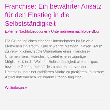
durch
Franchise: Ein bewährter Ansatz
Franchise:
Ein
für den Einstieg in die
bewährter
Ansatz
Selbstständigkeit
für
Externe Nachfolgeoptionen
/
Unternehmensnachfolge-Blog
den
Einstieg
Die Gründung eines eigenen Unternehmens ist für viele
in
Menschen ein Traum. Eine bewährte Methode, diesen Traum
die
zu verwirklichen, ist die Übernahme eines Franchise-
Selbstständigkeit
Unternehmens. Franchising bietet eine einzigartige
Möglichkeit, in die Welt der Selbstständigkeit einzusteigen,
bewährte Geschäftsmodelle zu nutzen und von der
Unterstützung einer etablierten Marke zu profitieren. In diesem
Artikel untersuchen wir, warum Franchising eine
Weiterlesen »