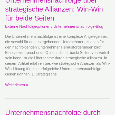
Unternehmensnachfolge über
über
strategische Allianzen: Win-Win
strategische
Allianzen:
für beide Seiten
Win-
Win
Externe Nachfolgeoptionen
/
Unternehmensnachfolge-Blog
für
beide
Die Unternehmensnachfolge ist eine komplexe Angelegenheit,
Seiten
die sowohl für den übergebenden Unternehmer als auch für
den nachfolgenden Unternehmer Herausforderungen birgt.
Eine vielversprechende Option, die für beide Seiten von Vorteil
sein kann, ist die Übernahme durch strategische Allianzen. In
diesem Artikel erfahren Sie, wie strategische Allianzen als Win-
Win-Lösung für eine erfolgreiche Unternehmensnachfolge
dienen können. 1. Strategische
Weiterlesen »
Unternehmensnachfolge
Unternehmensnachfolge durch