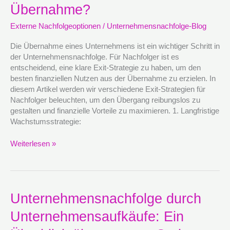
erziele
Übernahme?
ich
Externe Nachfolgeoptionen
/
Unternehmensnachfolge-Blog
den
besten
Die Übernahme eines Unternehmens ist ein wichtiger Schritt in
finanziellen
der Unternehmensnachfolge. Für Nachfolger ist es
Nutzen
entscheidend, eine klare Exit-Strategie zu haben, um den
aus
besten finanziellen Nutzen aus der Übernahme zu erzielen. In
der
diesem Artikel werden wir verschiedene Exit-Strategien für
Übernahme?
Nachfolger beleuchten, um den Übergang reibungslos zu
gestalten und finanzielle Vorteile zu maximieren. 1. Langfristige
Wachstumsstrategie:
Weiterlesen »
Unternehmensnachfolge
Unternehmensnachfolge durch
durch
Unternehmensaufkäufe: Ein
Unternehmensaufkäufe:
Ein