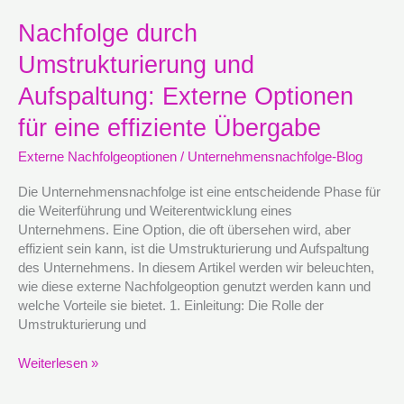
Nachfolge
Nachfolge durch
durch
Umstrukturierung und
Umstrukturierung
und
Aufspaltung: Externe Optionen
Aufspaltung:
Externe
für eine effiziente Übergabe
Optionen
Externe Nachfolgeoptionen
/
Unternehmensnachfolge-Blog
für
eine
Die Unternehmensnachfolge ist eine entscheidende Phase für
effiziente
die Weiterführung und Weiterentwicklung eines
Übergabe
Unternehmens. Eine Option, die oft übersehen wird, aber
effizient sein kann, ist die Umstrukturierung und Aufspaltung
des Unternehmens. In diesem Artikel werden wir beleuchten,
wie diese externe Nachfolgeoption genutzt werden kann und
welche Vorteile sie bietet. 1. Einleitung: Die Rolle der
Umstrukturierung und
Weiterlesen »