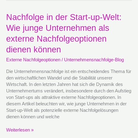
Nachfolge
Nachfolge in der Start-up-Welt:
in
Wie junge Unternehmen als
der
Start-
externe Nachfolgeoptionen
up-
Welt:
dienen können
Wie
Externe Nachfolgeoptionen
/
Unternehmensnachfolge-Blog
junge
Unternehmen
Die Unternehmensnachfolge ist ein entscheidendes Thema für
als
den wirtschaftlichen Wandel und die Stabilität unserer
externe
Wirtschaft. In den letzten Jahren hat sich die Dynamik des
Nachfolgeoptionen
Unternehmertums verändert, insbesondere durch den Aufstieg
dienen
von Start-ups als attraktive externe Nachfolgeoptionen. In
können
diesem Artikel beleuchten wir, wie junge Unternehmen in der
Start-up-Welt als potenzielle externe Nachfolgelösungen
dienen können und welche
Weiterlesen »