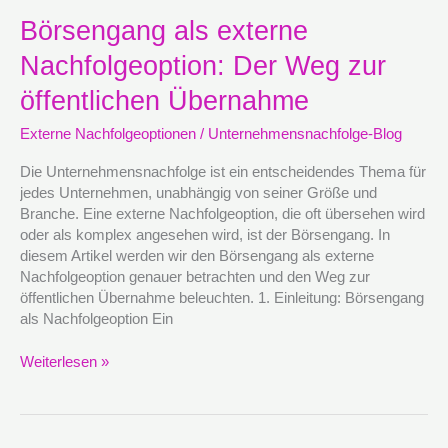
Börsengang
Börsengang als externe
als
Nachfolgeoption: Der Weg zur
externe
Nachfolgeoption:
öffentlichen Übernahme
Der
Weg
Externe Nachfolgeoptionen
/
Unternehmensnachfolge-Blog
zur
öffentlichen
Die Unternehmensnachfolge ist ein entscheidendes Thema für
Übernahme
jedes Unternehmen, unabhängig von seiner Größe und
Branche. Eine externe Nachfolgeoption, die oft übersehen wird
oder als komplex angesehen wird, ist der Börsengang. In
diesem Artikel werden wir den Börsengang als externe
Nachfolgeoption genauer betrachten und den Weg zur
öffentlichen Übernahme beleuchten. 1. Einleitung: Börsengang
als Nachfolgeoption Ein
Weiterlesen »