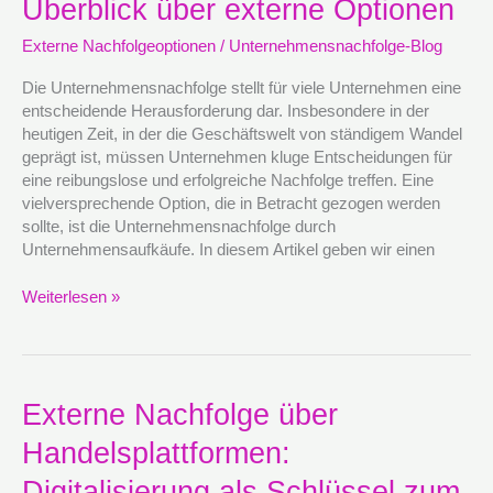
Überblick über externe Optionen
Überblick
über
Externe Nachfolgeoptionen
/
Unternehmensnachfolge-Blog
externe
Optionen
Die Unternehmensnachfolge stellt für viele Unternehmen eine
entscheidende Herausforderung dar. Insbesondere in der
heutigen Zeit, in der die Geschäftswelt von ständigem Wandel
geprägt ist, müssen Unternehmen kluge Entscheidungen für
eine reibungslose und erfolgreiche Nachfolge treffen. Eine
vielversprechende Option, die in Betracht gezogen werden
sollte, ist die Unternehmensnachfolge durch
Unternehmensaufkäufe. In diesem Artikel geben wir einen
Weiterlesen »
Externe
Externe Nachfolge über
Nachfolge
Handelsplattformen:
über
Handelsplattformen:
Digitalisierung als Schlüssel zum