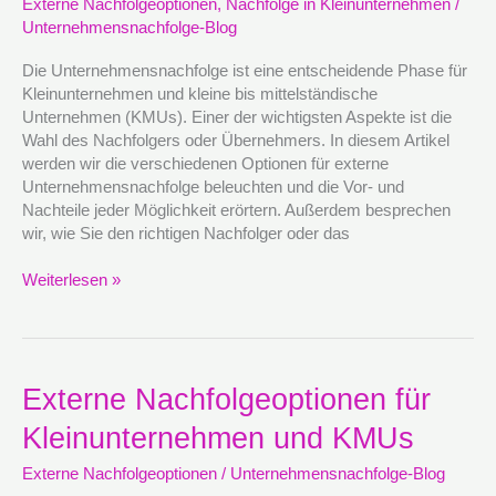
Externe Nachfolgeoptionen
,
Nachfolge in Kleinunternehmen
/
Chancen
Unternehmensnachfolge-Blog
erkennen
und
Die Unternehmensnachfolge ist eine entscheidende Phase für
nutzen
Kleinunternehmen und kleine bis mittelständische
Unternehmen (KMUs). Einer der wichtigsten Aspekte ist die
Wahl des Nachfolgers oder Übernehmers. In diesem Artikel
werden wir die verschiedenen Optionen für externe
Unternehmensnachfolge beleuchten und die Vor- und
Nachteile jeder Möglichkeit erörtern. Außerdem besprechen
wir, wie Sie den richtigen Nachfolger oder das
Weiterlesen »
Externe
Externe Nachfolgeoptionen für
Nachfolgeoptionen
Kleinunternehmen und KMUs
für
Kleinunternehmen
Externe Nachfolgeoptionen
/
Unternehmensnachfolge-Blog
und