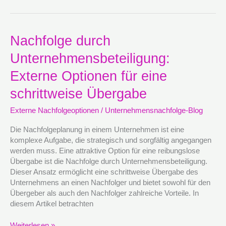
Nachfolge
Nachfolge durch
durch
Unternehmensbeteiligung:
Unternehmensbeteiligung:
Externe
Externe Optionen für eine
Optionen
für
schrittweise Übergabe
eine
Externe Nachfolgeoptionen
/
Unternehmensnachfolge-Blog
schrittweise
Übergabe
Die Nachfolgeplanung in einem Unternehmen ist eine
komplexe Aufgabe, die strategisch und sorgfältig angegangen
werden muss. Eine attraktive Option für eine reibungslose
Übergabe ist die Nachfolge durch Unternehmensbeteiligung.
Dieser Ansatz ermöglicht eine schrittweise Übergabe des
Unternehmens an einen Nachfolger und bietet sowohl für den
Übergeber als auch den Nachfolger zahlreiche Vorteile. In
diesem Artikel betrachten
Weiterlesen »