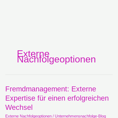
Externe
Nachfolgeoptionen
Fremdmanagement:
Fremdmanagement: Externe
Externe
Expertise für einen erfolgreichen
Expertise
für
Wechsel
einen
erfolgreichen
Externe Nachfolgeoptionen
/
Unternehmensnachfolge-Blog