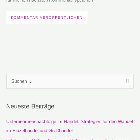
S
u
c
Neueste Beiträge
h
e
Unternehmensnachfolge im Handel: Strategien für den Wandel
n
im Einzelhandel und Großhandel
n