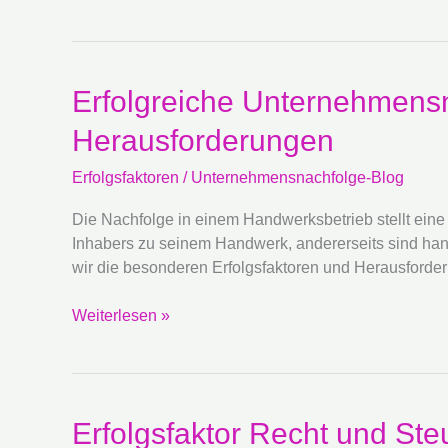
Erfolgreiche
Erfolgreiche Unternehmens
Unternehmensnachfolge
Herausforderungen
im
Handwerk:
Erfolgsfaktoren
/
Unternehmensnachfolge-Blog
Besondere
Erfolgsfaktoren
Die Nachfolge in einem Handwerksbetrieb stellt eine
und
Inhabers zu seinem Handwerk, andererseits sind hand
Herausforderungen
wir die besonderen Erfolgsfaktoren und Herausford
Weiterlesen »
Erfolgsfaktor
Erfolgsfaktor Recht und Ste