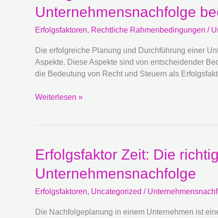
Recht
Unternehmensnachfolge bee
und
Steuern:
Erfolgsfaktoren
,
Rechtliche Rahmenbedingungen
/
U
Wie
rechtliche
Die erfolgreiche Planung und Durchführung einer Unt
Aspekte
Aspekte. Diese Aspekte sind von entscheidender Be
den
die Bedeutung von Recht und Steuern als Erfolgsfak
Erfolg
der
Weiterlesen »
Unternehmensnachfolge
beeinflussen
Erfolgsfaktor
Erfolgsfaktor Zeit: Die rich
Zeit:
Unternehmensnachfolge
Die
richtige
Erfolgsfaktoren
,
Uncategorized
/
Unternehmensnachf
Timing-
Strategie
Die Nachfolgeplanung in einem Unternehmen ist eine