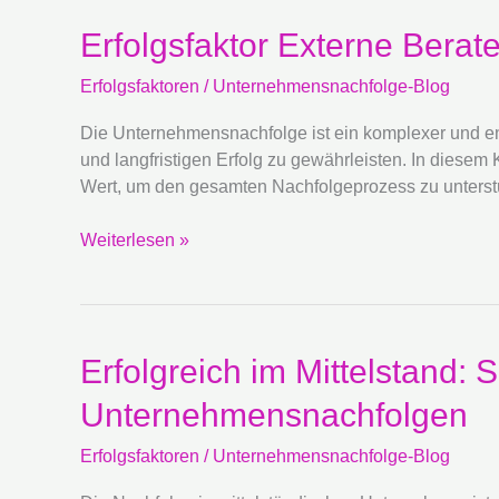
Erfolgsfaktor
Erfolgsfaktor Externe Berat
Externe
Erfolgsfaktoren
/
Unternehmensnachfolge-Blog
Berater:
Die
Die Unternehmensnachfolge ist ein komplexer und e
Rolle
und langfristigen Erfolg zu gewährleisten. In diesem
von
Wert, um den gesamten Nachfolgeprozess zu unterstü
Experten
bei
Weiterlesen »
der
Unternehmensnachfolge
Erfolgreich
Erfolgreich im Mittelstand: 
im
Unternehmensnachfolgen
Mittelstand:
Spezifische
Erfolgsfaktoren
/
Unternehmensnachfolge-Blog
Erfolgsfaktoren
für