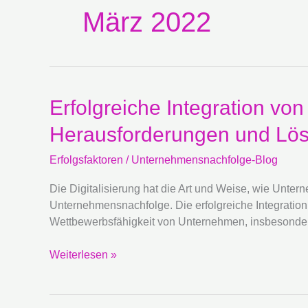
März 2022
Erfolgreiche
Erfolgreiche Integration vo
Integration
Herausforderungen und Lö
von
Digitalisierung
Erfolgsfaktoren
/
Unternehmensnachfolge-Blog
in
die
Die Digitalisierung hat die Art und Weise, wie Unter
Unternehmensnachfolge:
Unternehmensnachfolge. Die erfolgreiche Integration 
Herausforderungen
Wettbewerbsfähigkeit von Unternehmen, insbesondere
und
Lösungen
Weiterlesen »