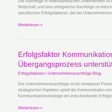
Die Nachfolge in mittelständischen Unternehmen ist e
mittelständische
Wirtschaft, und eine erfolgreiche Nachfolge ist entsc
Unternehmensnachfolgen
spezifischen Erfolgsfaktoren, die bei Unternehmensna
Weiterlesen »
Erfolgsfaktor
Erfolgsfaktor Kommunikatio
Kommunikation:
Übergangsprozess unterstüt
Wie
eine
Erfolgsfaktoren
/
Unternehmensnachfolge-Blog
klare
Kommunikationsstrategie
Die Unternehmensnachfolge ist ein komplexer Prozess,
den
strategischen Aspekten spielt die Kommunikation eine
Übergangsprozess
Kommunikationsstrategie ein entscheidender Erfolgs
unterstützt
Weiterlesen »