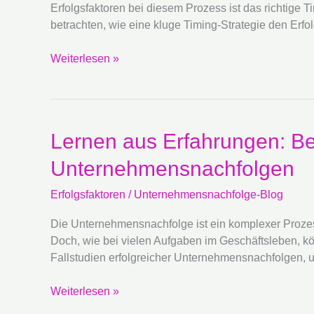
für
Erfolgsfaktoren bei diesem Prozess ist das richtige 
eine
betrachten, wie eine kluge Timing-Strategie den Er
gelungene
Unternehmensnachfolge
Weiterlesen »
Lernen
Lernen aus Erfahrungen: Bes
aus
Unternehmensnachfolgen
Erfahrungen:
Best
Erfolgsfaktoren
/
Unternehmensnachfolge-Blog
Practices
und
Die Unternehmensnachfolge ist ein komplexer Prozess
Fallstudien
Doch, wie bei vielen Aufgaben im Geschäftsleben, kön
erfolgreicher
Fallstudien erfolgreicher Unternehmensnachfolgen, u
Unternehmensnachfolgen
Weiterlesen »