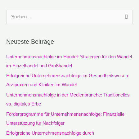
S
u
c
Neueste Beiträge
h
e
Unternehmensnachfolge im Handel: Strategien für den Wandel
n
im Einzelhandel und Großhandel
n
Erfolgreiche Unternehmensnachfolge im Gesundheitswesen:
a
Arztpraxen und Kliniken im Wandel
c
Unternehmensnachfolge in der Medienbranche: Traditionelles
h
vs. digitales Erbe
:
Förderprogramme für Unternehmensnachfolge: Finanzielle
Unterstützung für Nachfolger
Erfolgreiche Unternehmensnachfolge durch