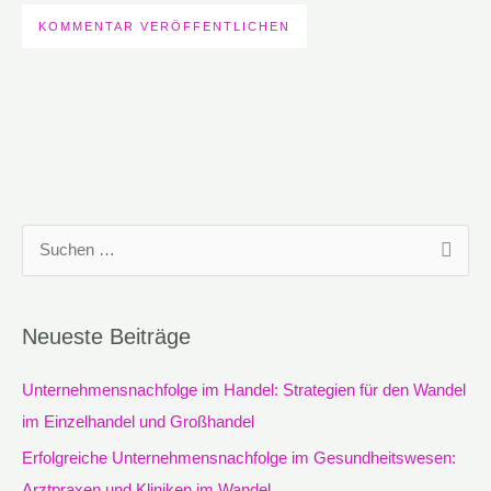
S
u
c
Neueste Beiträge
h
e
Unternehmensnachfolge im Handel: Strategien für den Wandel
n
im Einzelhandel und Großhandel
n
Erfolgreiche Unternehmensnachfolge im Gesundheitswesen:
a
Arztpraxen und Kliniken im Wandel