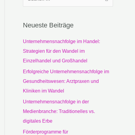
S
u
c
Neueste Beiträge
h
e
Unternehmensnachfolge im Handel:
n
Strategien für den Wandel im
n
Einzelhandel und Großhandel
a
Erfolgreiche Unternehmensnachfolge im
c
Gesundheitswesen: Arztpraxen und
h
Kliniken im Wandel
:
Unternehmensnachfolge in der
Medienbranche: Traditionelles vs.
digitales Erbe
Förderprogramme für