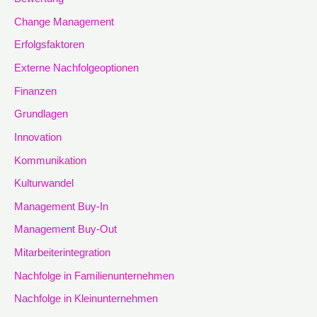
Change Management
Erfolgsfaktoren
Externe Nachfolgeoptionen
Finanzen
Grundlagen
Innovation
Kommunikation
Kulturwandel
Management Buy-In
Management Buy-Out
Mitarbeiterintegration
Nachfolge in Familienunternehmen
Nachfolge in Kleinunternehmen