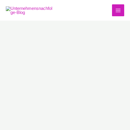
Zum
Inhalt
springen