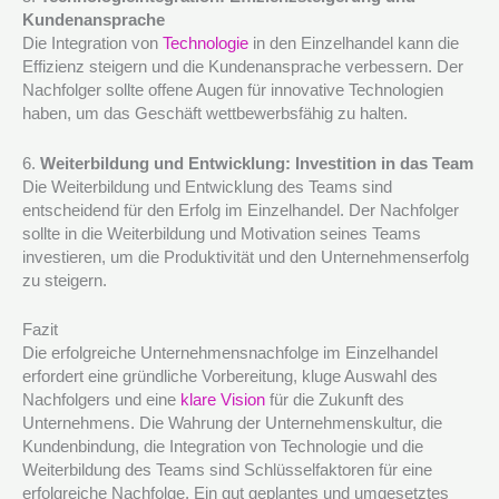
Kundenansprache
Die Integration von
Technologie
in den Einzelhandel kann die
Effizienz steigern und die Kundenansprache verbessern. Der
Nachfolger sollte offene Augen für innovative Technologien
haben, um das Geschäft wettbewerbsfähig zu halten.
6.
Weiterbildung und Entwicklung: Investition in das Team
Die Weiterbildung und Entwicklung des Teams sind
entscheidend für den Erfolg im Einzelhandel. Der Nachfolger
sollte in die Weiterbildung und Motivation seines Teams
investieren, um die Produktivität und den Unternehmenserfolg
zu steigern.
Fazit
Die erfolgreiche Unternehmensnachfolge im Einzelhandel
erfordert eine gründliche Vorbereitung, kluge Auswahl des
Nachfolgers und eine
klare Vision
für die Zukunft des
Unternehmens. Die Wahrung der Unternehmenskultur, die
Kundenbindung, die Integration von Technologie und die
Weiterbildung des Teams sind Schlüsselfaktoren für eine
erfolgreiche Nachfolge. Ein gut geplantes und umgesetztes