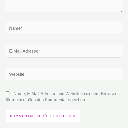
Name*
E-
Mail-
Adresse*
Website
Name, E-Mail-Adresse und Website in diesem Browser
für meinen nächsten Kommentar speichern.