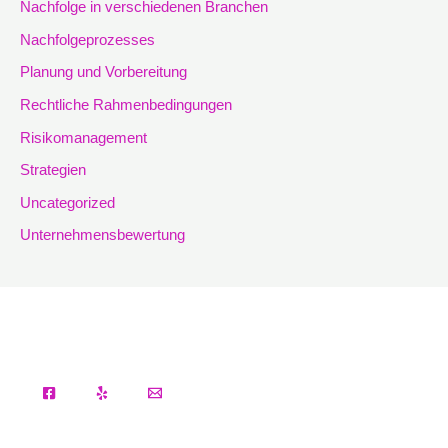
Nachfolge in verschiedenen Branchen
Nachfolgeprozesses
Planung und Vorbereitung
Rechtliche Rahmenbedingungen
Risikomanagement
Strategien
Uncategorized
Unternehmensbewertung