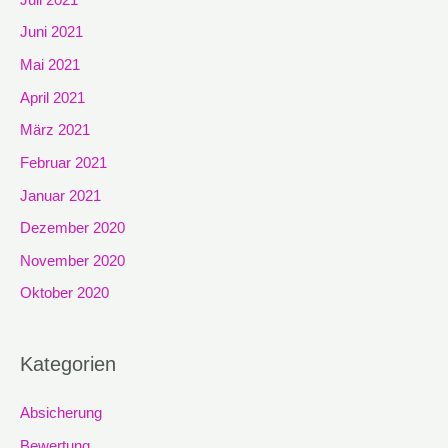
Juni 2021
Mai 2021
April 2021
März 2021
Februar 2021
Januar 2021
Dezember 2020
November 2020
Oktober 2020
Kategorien
Absicherung
Bewertung