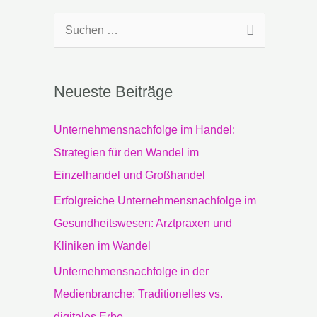
S
u
c
Neueste Beiträge
h
e
Unternehmensnachfolge im Handel:
n
Strategien für den Wandel im
n
Einzelhandel und Großhandel
a
Erfolgreiche Unternehmensnachfolge im
c
Gesundheitswesen: Arztpraxen und
h
Kliniken im Wandel
:
Unternehmensnachfolge in der
Medienbranche: Traditionelles vs.
digitales Erbe