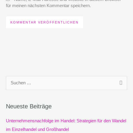
für meinen nächsten Kommentar speichern.
S
u
c
Neueste Beiträge
h
e
Unternehmensnachfolge im Handel: Strategien für den Wandel
n
im Einzelhandel und Großhandel