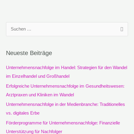
S
u
c
Neueste Beiträge
h
e
Unternehmensnachfolge im Handel: Strategien für den Wandel
n
im Einzelhandel und Großhandel
n
Erfolgreiche Unternehmensnachfolge im Gesundheitswesen:
a
Arztpraxen und Kliniken im Wandel
c
Unternehmensnachfolge in der Medienbranche: Traditionelles
h
vs. digitales Erbe
:
Förderprogramme für Unternehmensnachfolge: Finanzielle
Unterstützung für Nachfolger