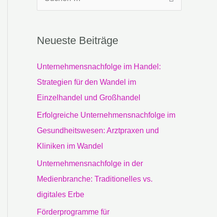
S
u
c
Neueste Beiträge
h
e
Unternehmensnachfolge im Handel:
n
Strategien für den Wandel im
n
Einzelhandel und Großhandel
a
Erfolgreiche Unternehmensnachfolge im
c
Gesundheitswesen: Arztpraxen und
h
Kliniken im Wandel
:
Unternehmensnachfolge in der
Medienbranche: Traditionelles vs.
digitales Erbe
Förderprogramme für