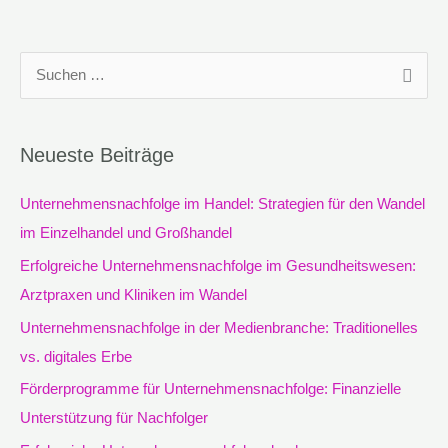
S
u
c
Neueste Beiträge
h
e
Unternehmensnachfolge im Handel: Strategien für den Wandel
n
im Einzelhandel und Großhandel
n
Erfolgreiche Unternehmensnachfolge im Gesundheitswesen:
a
Arztpraxen und Kliniken im Wandel
c
Unternehmensnachfolge in der Medienbranche: Traditionelles
h
vs. digitales Erbe
:
Förderprogramme für Unternehmensnachfolge: Finanzielle
Unterstützung für Nachfolger