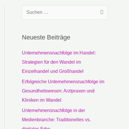
S
u
c
Neueste Beiträge
h
e
Unternehmensnachfolge im Handel:
n
Strategien für den Wandel im
n
Einzelhandel und Großhandel
a
Erfolgreiche Unternehmensnachfolge im
c
Gesundheitswesen: Arztpraxen und
h
Kliniken im Wandel
:
Unternehmensnachfolge in der
Medienbranche: Traditionelles vs.
digitales Erbe