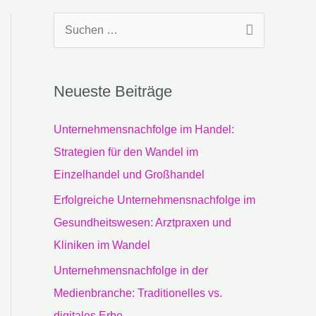
S
u
c
Neueste Beiträge
h
e
Unternehmensnachfolge im Handel:
n
Strategien für den Wandel im
n
Einzelhandel und Großhandel
a
Erfolgreiche Unternehmensnachfolge im
c
Gesundheitswesen: Arztpraxen und
h
Kliniken im Wandel
:
Unternehmensnachfolge in der
Medienbranche: Traditionelles vs.
digitales Erbe