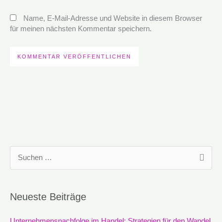
Name, E-Mail-Adresse und Website in diesem Browser
für meinen nächsten Kommentar speichern.
S
u
c
Neueste Beiträge
h
e
Unternehmensnachfolge im Handel: Strategien für den Wandel