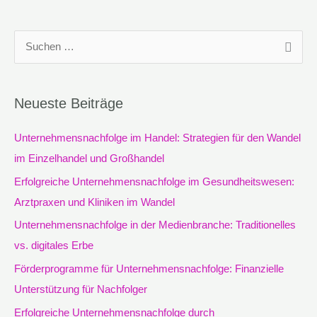
S
u
c
Neueste Beiträge
h
e
Unternehmensnachfolge im Handel: Strategien für den Wandel
n
im Einzelhandel und Großhandel
n
Erfolgreiche Unternehmensnachfolge im Gesundheitswesen:
a
Arztpraxen und Kliniken im Wandel
c
Unternehmensnachfolge in der Medienbranche: Traditionelles
h
vs. digitales Erbe
:
Förderprogramme für Unternehmensnachfolge: Finanzielle
Unterstützung für Nachfolger
Erfolgreiche Unternehmensnachfolge durch