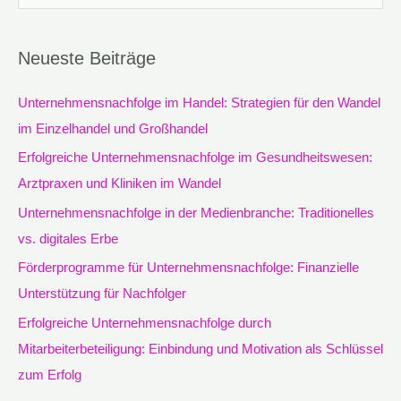
u
c
Neueste Beiträge
h
e
Unternehmensnachfolge im Handel: Strategien für den Wandel
n
im Einzelhandel und Großhandel
n
Erfolgreiche Unternehmensnachfolge im Gesundheitswesen:
a
Arztpraxen und Kliniken im Wandel
c
Unternehmensnachfolge in der Medienbranche: Traditionelles
h
vs. digitales Erbe
:
Förderprogramme für Unternehmensnachfolge: Finanzielle
Unterstützung für Nachfolger
Erfolgreiche Unternehmensnachfolge durch
Mitarbeiterbeteiligung: Einbindung und Motivation als Schlüssel
zum Erfolg