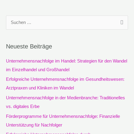
S
u
c
Neueste Beiträge
h
e
Unternehmensnachfolge im Handel: Strategien für den Wandel
n
im Einzelhandel und Großhandel
n
Erfolgreiche Unternehmensnachfolge im Gesundheitswesen:
a
Arztpraxen und Kliniken im Wandel
c
Unternehmensnachfolge in der Medienbranche: Traditionelles
h
vs. digitales Erbe
:
Förderprogramme für Unternehmensnachfolge: Finanzielle
Unterstützung für Nachfolger