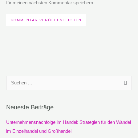
für meinen nächsten Kommentar speichern.
S
u
c
Neueste Beiträge
h
e
Unternehmensnachfolge im Handel: Strategien für den Wandel
n
im Einzelhandel und Großhandel
n