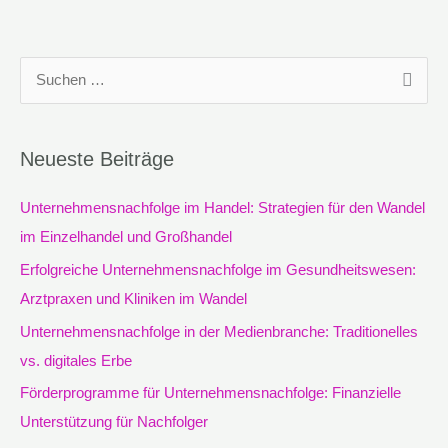
S
u
c
Neueste Beiträge
h
e
Unternehmensnachfolge im Handel: Strategien für den Wandel
n
im Einzelhandel und Großhandel
n
Erfolgreiche Unternehmensnachfolge im Gesundheitswesen:
a
Arztpraxen und Kliniken im Wandel
c
Unternehmensnachfolge in der Medienbranche: Traditionelles
h
vs. digitales Erbe
:
Förderprogramme für Unternehmensnachfolge: Finanzielle
Unterstützung für Nachfolger