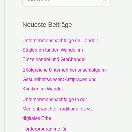
S
u
c
Neueste Beiträge
h
e
Unternehmensnachfolge im Handel:
n
Strategien für den Wandel im
n
Einzelhandel und Großhandel
a
Erfolgreiche Unternehmensnachfolge im
c
Gesundheitswesen: Arztpraxen und
h
Kliniken im Wandel
:
Unternehmensnachfolge in der
Medienbranche: Traditionelles vs.
digitales Erbe
Förderprogramme für